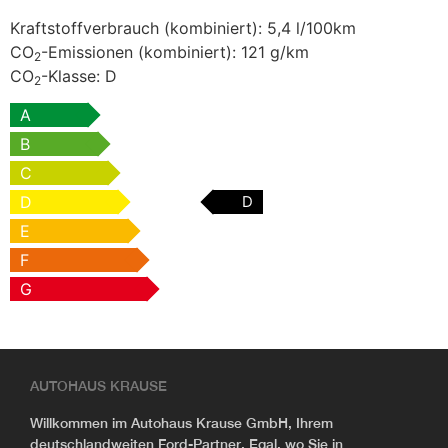
Kraftstoffverbrauch (kombiniert):
5,4 l/100km
CO
-Emissionen (kombiniert):
121 g/km
2
CO
-Klasse:
D
2
A
B
C
D
D
E
F
G
AUTOHAUS KRAUSE
Willkommen im Autohaus Krause GmbH, Ihrem
deutschlandweiten Ford-Partner. Egal, wo Sie in