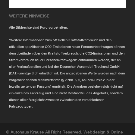
WEITERE HINWEISE
Alle Bildrechte sind Ford vorbehalten.
*Weitere Informationen zum offiziellen Kraftstoffverbrauch und den
offiziellen spezifischen CO2-Emissionen neuer Personenkraftwagen können
dem „Leitfaden über den Kraftstoffverbrauch, die CO2-Emissionen und den
Stromverbrauch neuer Personenkraftwagen“ entnommen werden, der an
allen Verkaufsstellen und bei der Deutschen Automobil Treuhand GmbH
(DAT) unentgeltlich erhältlich ist. Die angegebenen Werte wurden nach dem
vorgeschriebenen Messverfahren (§ 2 Nrn. 5, 6, 6a Pkw-EnVKV in der
jeweils geltenden Fassung) ermittelt. Die Angaben beziehen sich nicht auf
ein einzelnes Fahrzeug und sind nicht Bestandteil des Angebots, sondern
dienen allein Vergleichszwecken zwischen den verschiedenen
Fahrzeugtypen.
© Autohaus Krause All Right Reserved. Webdesign & Online