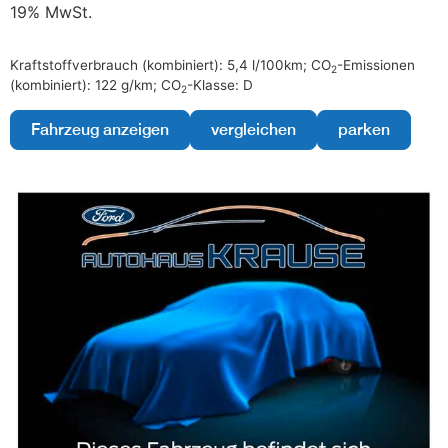
19% MwSt.
Kraftstoffverbrauch (kombiniert):
5,4 l/100km
;
CO
-Emissionen
2
(kombiniert):
122 g/km
;
CO
-Klasse:
D
2
Fahrzeug anzeigen
vergleichen
parken