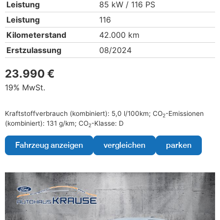
Leistung
85 kW / 116 PS
Leistung
116
Kilometerstand
42.000 km
Erstzulassung
08/2024
23.990 €
19% MwSt.
Kraftstoffverbrauch (kombiniert):
5,0 l/100km
;
CO
-Emissionen
2
(kombiniert):
131 g/km
;
CO
-Klasse:
D
2
Fahrzeug anzeigen
vergleichen
parken