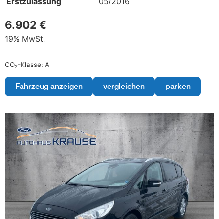
Erstzulassung
05/2016
6.902 €
19% MwSt.
CO
-Klasse:
A
2
Fahrzeug anzeigen
vergleichen
parken