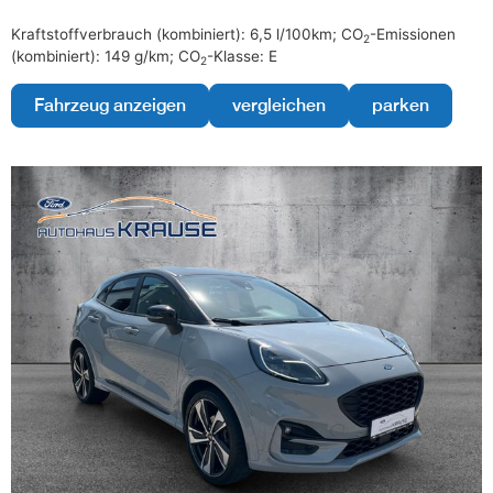
Kraftstoffverbrauch (kombiniert):
6,5 l/100km
;
CO
-Emissionen
2
(kombiniert):
149 g/km
;
CO
-Klasse:
E
2
Fahrzeug anzeigen
vergleichen
parken