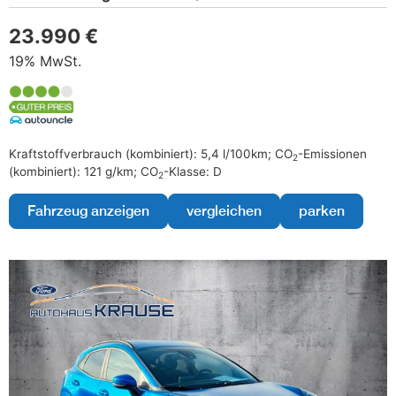
23.990 €
19% MwSt.
Kraftstoffverbrauch (kombiniert):
5,4 l/100km
;
CO
-Emissionen
2
(kombiniert):
121 g/km
;
CO
-Klasse:
D
2
Fahrzeug anzeigen
vergleichen
parken