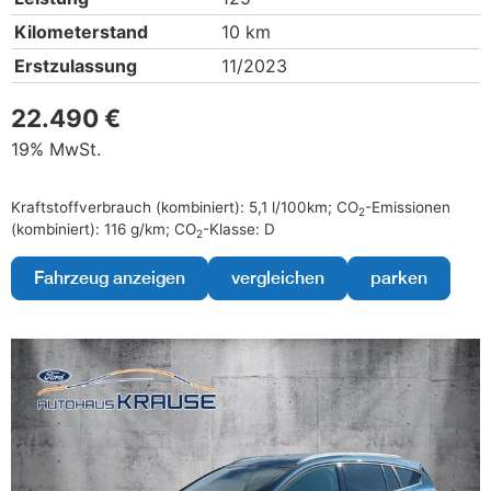
Kilometerstand
10 km
Erstzulassung
11/2023
22.490 €
19% MwSt.
Kraftstoffverbrauch (kombiniert):
5,1 l/100km
;
CO
-Emissionen
2
(kombiniert):
116 g/km
;
CO
-Klasse:
D
2
Fahrzeug anzeigen
vergleichen
parken