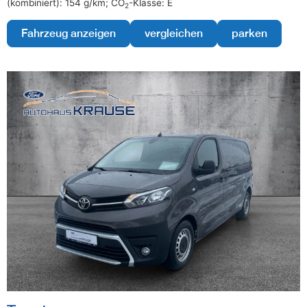
(kombiniert):
154 g/km
;
CO
-Klasse:
E
2
Fahrzeug anzeigen
vergleichen
parken