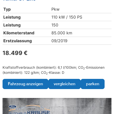
Typ
Pkw
Leistung
110 kW / 150 PS
Leistung
150
Kilometerstand
85.000 km
Erstzulassung
09/2019
18.499 €
Kraftstoffverbrauch (kombiniert):
6,1 l/100km
;
CO
-Emissionen
2
(kombiniert):
122 g/km
;
CO
-Klasse:
D
2
Fahrzeug anzeigen
vergleichen
parken