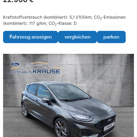
Kraftstoffverbrauch (kombiniert):
5,1 l/100km
;
CO
-Emissionen
2
(kombiniert):
117 g/km
;
CO
-Klasse:
D
2
Fahrzeug anzeigen
vergleichen
parken