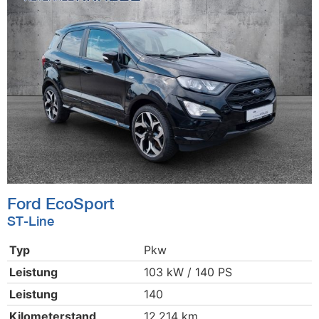
Ford
EcoSport
ST-Line
Typ
Pkw
Leistung
103 kW / 140 PS
Leistung
140
Kilometerstand
12.214 km