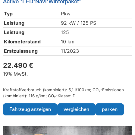
Active *LED*Navi*Winterpaket*
Typ
Pkw
Leistung
92 kW / 125 PS
Leistung
125
Kilometerstand
10 km
Erstzulassung
11/2023
22.490 €
19% MwSt.
Kraftstoffverbrauch (kombiniert):
5,1 l/100km
;
CO
-Emissionen
2
(kombiniert):
116 g/km
;
CO
-Klasse:
D
2
Fahrzeug anzeigen
vergleichen
parken