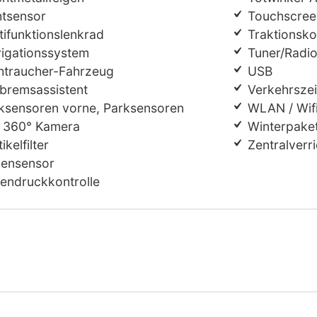
htsensor
Touchscree
ifunktionslenkrad
Traktionsko
igationssystem
Tuner/Radio
htraucher-Fahrzeug
USB
bremsassistent
Verkehrsze
ksensoren vorne, Parksensoren
WLAN / Wifi
, 360° Kamera
Winterpake
ikelfilter
Zentralverr
ensensor
endruckkontrolle