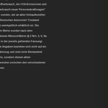
offverbrauch, die CO2-Emissionen und
erbrauch neuer Personenkraftwagen“
erden, der an allen Verkaufsstellen
r Deutschen Automobil Treuhand
nentgeltlich erhältlich ist. Die
n Werte wurden nach dem
benen Messverfahren (§ 2 Nrn. 5, 6, 6a
n der jeweils geltenden Fassung)
ie Angaben beziehen sich nicht auf ein
ahrzeug und sind nicht Bestandteil
s, sondern dienen allein
zwecken zwischen den verschiedenen
pen.