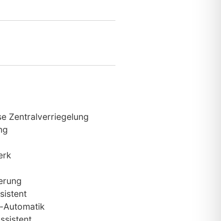
se Zentralverriegelung
ng
erk
erung
sistent
-Automatik
ssistent