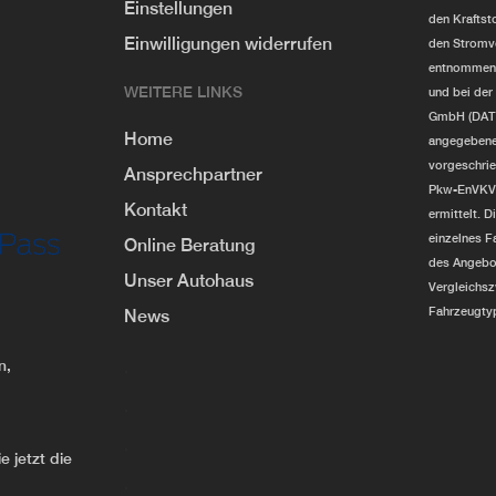
Einstellungen
den Kraftst
Einwilligungen widerrufen
den Stromv
entnommen w
WEITERE LINKS
und bei de
GmbH (DAT) u
Home
angegebene
vorgeschrie
Ansprechpartner
Pkw-EnVKV i
Kontakt
ermittelt. D
einzelnes F
Online Beratung
des Angebot
Unser Autohaus
Vergleichs
Fahrzeugty
News
n,
.
.
.
 jetzt die
.