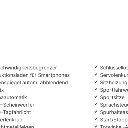
chwindigkeitsbegrenzer
Schlüssello
ktionsladen für Smartphones
Servolenku
enspiegel autom. abblendend
Sitzheizung
ix
Sportfahrw
maautomatik
Sportsitze
-Scheinwerfer
Sprachsteu
Tagfahrlicht
Spurhalteas
erlenkrad
Start/Stopp
htmetallfelgen
Totwinkel-A