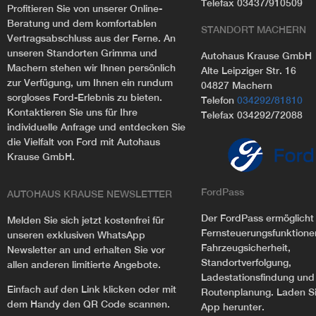
Telefax 03437/910509
Profitieren Sie von unserer Online-
Beratung und dem komfortablen
STANDORT MACHERN
Vertragsabschluss aus der Ferne. An
unseren Standorten Grimma und
Autohaus Krause GmbH
Machern stehen wir Ihnen persönlich
Alte Leipziger Str. 16
zur Verfügung, um Ihnen ein rundum
04827 Machern
sorgloses Ford-Erlebnis zu bieten.
Telefon
034292/81810
Kontaktieren Sie uns für Ihre
Telefax 034292/72088
individuelle Anfrage und entdecken Sie
die Vielfalt von Ford mit Autohaus
Krause GmbH.
FordPass
AUTOHAUS KRAUSE NEWSLETTER
Der FordPass ermöglicht
Melden Sie sich jetzt kostenfrei für
Fernsteuerungsfunktione
unseren exklusiven WhatsApp
Fahrzeugsicherheit,
Newsletter an und erhalten Sie vor
Standortverfolgung,
allen anderen limitierte Angebote.
Ladestationsfindung und
Einfach auf den Link klicken oder mit
Routenplanung. Laden Sie
dem Handy den QR Code scannen.
App herunter.