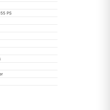
155 PS
k
er