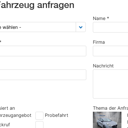
ahrzeug anfragen
Name *
te wählen -
*
Firma
Nachricht
siert an
Thema der Anfr
hrzeugangebot
Probefahrt
ckruf