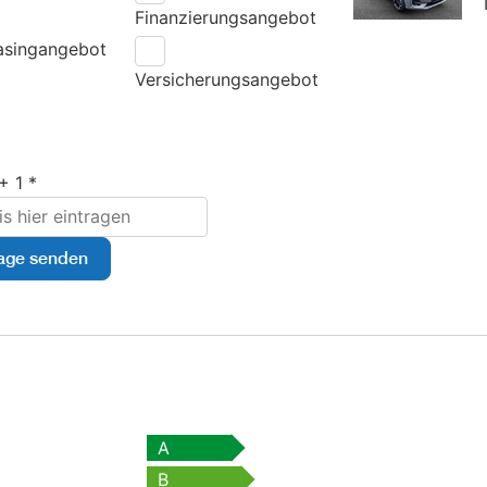
Finanzierungsangebot
asingangebot
Versicherungsangebot
+ 1 *
age senden
A
B