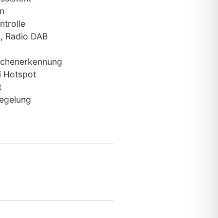
n
ntrolle
, Radio DAB
ichenerkennung
 Hotspot
t
iegelung