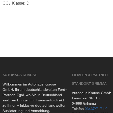
CO
-Klasse:
D
2
AUTOHAUS KRAUSE
FILIALEN & PARTNER
STANDORT GRIMMA
Willkommen im Autohaus Krause
GmbH, Ihrem deutschlandweiten Ford-
Autohaus Krause GmbH
Partner. Egal, wo Sie in Deutschland
Lausicker Str. 10
sind, wir bringen Ihr Traumauto direkt
04668 Grimma
zu Ihnen – inklusive deutschlandweiter
Telefon
03437/7171-0
Auslieferung und Anmeldung.