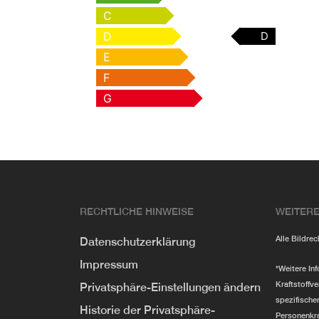
C
D
D
E
F
G
RECHTLICHE HINWEISE
WEITERE
Alle Bildre
Datenschutzerklärung
Impressum
*Weitere In
Kraftstoffve
Privatsphäre-Einstellungen ändern
spezifisch
Historie der Privatsphäre-
Personenkr