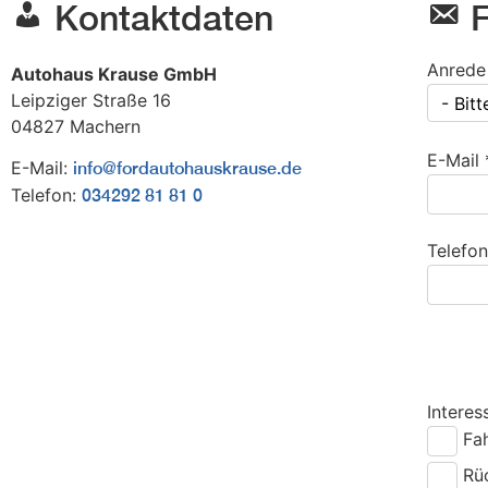
Kontaktdaten
F
Anrede
Autohaus Krause GmbH
Leipziger Straße 16
- Bit
04827
Machern
E-Mail 
E-Mail:
info@fordautohauskrause.de
Telefon:
034292 81 81 0
Telefon
Interes
Fa
Rü