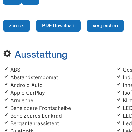
zurück
PDF Download
vergleichen
Ausstattung
ABS
Ges
Abstandstempomat
Indu
Android Auto
Inn
Apple CarPlay
Isof
Armlehne
Kli
Beheizbare Frontscheibe
LED
Beheizbares Lenkrad
LED-
Berganfahrassistent
Led
Bluetooth
Leic