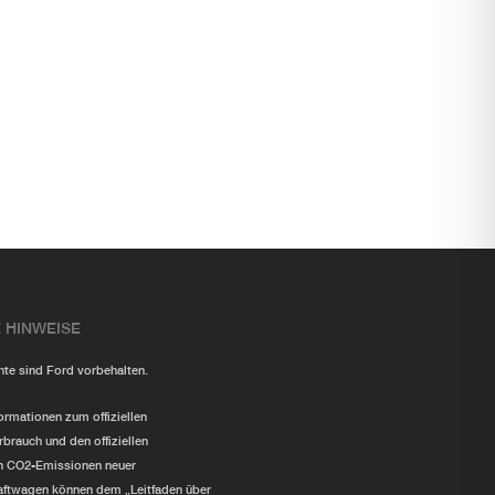
 HINWEISE
chte sind Ford vorbehalten.
formationen zum offiziellen
rbrauch und den offiziellen
en CO2-Emissionen neuer
aftwagen können dem „Leitfaden über