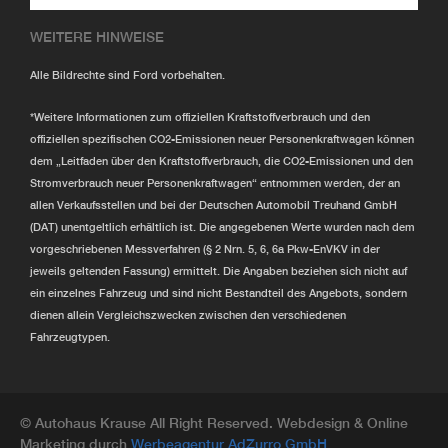
WEITERE HINWEISE
Alle Bildrechte sind Ford vorbehalten.
*Weitere Informationen zum offiziellen Kraftstoffverbrauch und den
offiziellen spezifischen CO2-Emissionen neuer Personenkraftwagen können
dem „Leitfaden über den Kraftstoffverbrauch, die CO2-Emissionen und den
Stromverbrauch neuer Personenkraftwagen“ entnommen werden, der an
allen Verkaufsstellen und bei der Deutschen Automobil Treuhand GmbH
(DAT) unentgeltlich erhältlich ist. Die angegebenen Werte wurden nach dem
vorgeschriebenen Messverfahren (§ 2 Nrn. 5, 6, 6a Pkw-EnVKV in der
jeweils geltenden Fassung) ermittelt. Die Angaben beziehen sich nicht auf
ein einzelnes Fahrzeug und sind nicht Bestandteil des Angebots, sondern
dienen allein Vergleichszwecken zwischen den verschiedenen
Fahrzeugtypen.
© Autohaus Krause All Right Reserved. Webdesign & Online
Marketing durch
Werbeagentur AdZurro GmbH