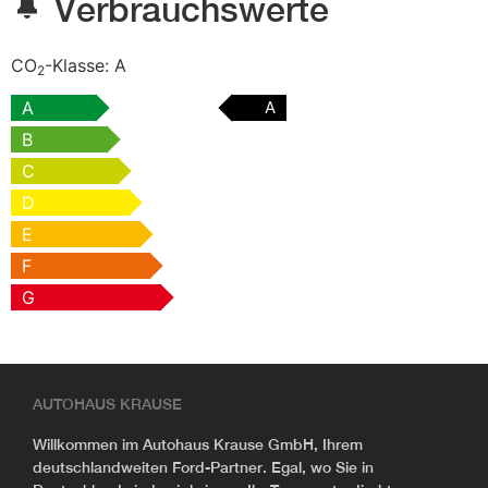
Verbrauchswerte
CO
-Klasse:
A
2
A
A
B
C
D
E
F
G
AUTOHAUS KRAUSE
Willkommen im Autohaus Krause GmbH, Ihrem
deutschlandweiten Ford-Partner. Egal, wo Sie in