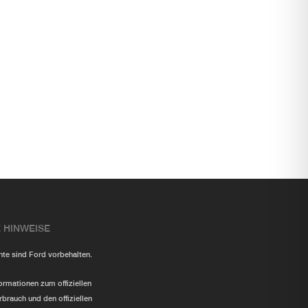
 HINWEISE
chte sind Ford vorbehalten.
formationen zum offiziellen
rbrauch und den offiziellen