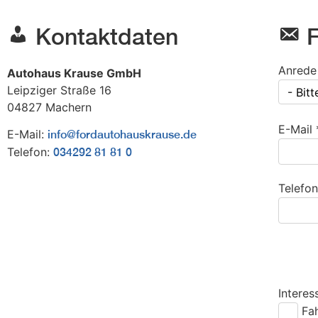
Kontaktdaten
F
Anrede
Autohaus Krause GmbH
Leipziger Straße 16
- Bit
04827
Machern
E-Mail 
E-Mail:
info@fordautohauskrause.de
Telefon:
034292 81 81 0
Telefon
Interes
Fa