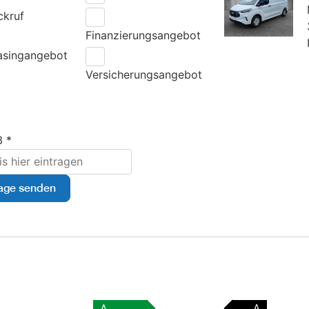
ckruf
Finanzierungsangebot
asingangebot
Versicherungsangebot
3 *
age senden
A
A