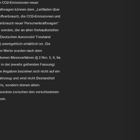
en CO2-Emissionen neuer
aftwagen können dem „Leitfaden über
offverbrauch, die CO2-Emissionen und
erbrauch neuer Personenkraftwagen“
erden, der an allen Verkaufsstellen
r Deutschen Automobil Treuhand
nentgeltlich erhältlich ist. Die
n Werte wurden nach dem
benen Messverfahren (§ 2 Nrn. 5, 6, 6a
n der jeweils geltenden Fassung)
ie Angaben beziehen sich nicht auf ein
ahrzeug und sind nicht Bestandteil
s, sondern dienen allein
zwecken zwischen den verschiedenen
pen.