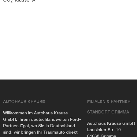
2
AUTOHAUS KRAUSE
FILIALEN & PARTNER
STANDORT GRIMMA
Willkommen im Autohaus Krause
GmbH, Ihrem deutschlandweiten Ford-
Autohaus Krause GmbH
Partner. Egal, wo Sie in Deutschland
Lausicker Str. 10
sind, wir bringen Ihr Traumauto direkt
04668 Grimma