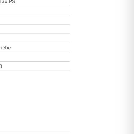
 136 PS
riebe
ß