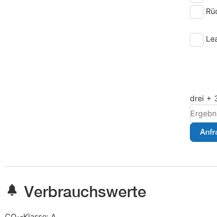
Rü
Le
drei + 
Anfr
Verbrauchswerte
CO
-Klasse:
A