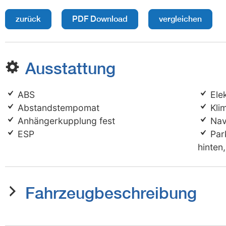
zurück
PDF Download
vergleichen
Ausstattung
ABS
Elek
Abstandstempomat
Kli
Anhängerkupplung fest
Nav
ESP
Par
hinten
Fahrzeugbeschreibung