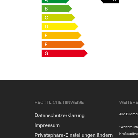
B
C
D
E
F
G
RECHTLICHE HINWEISE
WEITERE
Alle Bildre
Datenschutzerklärung
Impressum
*Weitere In
Kraftstoffve
Privatsphäre-Einstellungen ändern