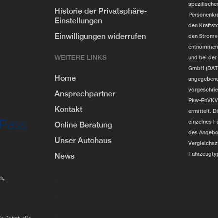
spezifisch
Historie der Privatsphäre-
Personenkr
Einstellungen
den Kraftst
Einwilligungen widerrufen
den Stromv
entnommen w
WEITERE LINKS
und bei de
GmbH (DAT) u
Home
angegebene
vorgeschrie
Ansprechpartner
Pkw-EnVKV i
Kontakt
ermittelt. D
einzelnes F
Online Beratung
des Angebot
Unser Autohaus
Vergleichs
Fahrzeugty
News
n,
.
.
.