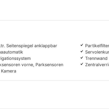
tr. Seitenspiegel anklappbar
Partikelfilte
maautomatik
Servolenku
igationssystem
Trennwand
ksensoren vorne, Parksensoren
Zentralverr
, Kamera