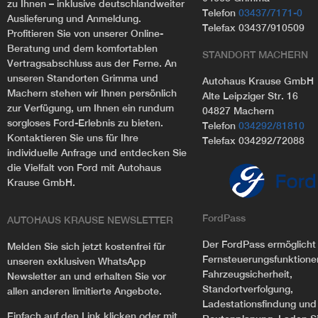
zu Ihnen – inklusive deutschlandweiter
Telefon
03437/7171-0
Auslieferung und Anmeldung.
Telefax 03437/910509
Profitieren Sie von unserer Online-
Beratung und dem komfortablen
STANDORT MACHERN
Vertragsabschluss aus der Ferne. An
unseren Standorten Grimma und
Autohaus Krause GmbH
Machern stehen wir Ihnen persönlich
Alte Leipziger Str. 16
zur Verfügung, um Ihnen ein rundum
04827 Machern
sorgloses Ford-Erlebnis zu bieten.
Telefon
034292/81810
Kontaktieren Sie uns für Ihre
Telefax 034292/72088
individuelle Anfrage und entdecken Sie
die Vielfalt von Ford mit Autohaus
Krause GmbH.
FordPass
AUTOHAUS KRAUSE NEWSLETTER
Der FordPass ermöglicht
Melden Sie sich jetzt kostenfrei für
Fernsteuerungsfunktione
unseren exklusiven WhatsApp
Fahrzeugsicherheit,
Newsletter an und erhalten Sie vor
Standortverfolgung,
allen anderen limitierte Angebote.
Ladestationsfindung und
Einfach auf den Link klicken oder mit