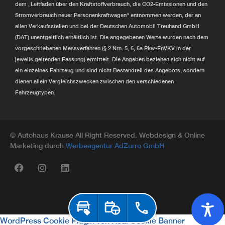
dem „Leitfaden über den Kraftstoffverbrauch, die CO2-Emissionen und den
Stromverbrauch neuer Personenkraftwagen“ entnommen werden, der an
allen Verkaufsstellen und bei der Deutschen Automobil Treuhand GmbH
(DAT) unentgeltlich erhältlich ist. Die angegebenen Werte wurden nach dem
vorgeschriebenen Messverfahren (§ 2 Nrn. 5, 6, 6a Pkw-EnVKV in der
jeweils geltenden Fassung) ermittelt. Die Angaben beziehen sich nicht auf
ein einzelnes Fahrzeug und sind nicht Bestandteil des Angebots, sondern
dienen allein Vergleichszwecken zwischen den verschiedenen
Fahrzeugtypen.
© Autohaus Krause All Right Reserved. Webdesign & Online
Marketing durch
Werbeagentur AdZurro GmbH
Unterstützt durch
Autohaus Marketing Agentur
Driveee, Johanniterstr. 18-1, 73207 Plochingen
Inzahlungnahme
Probefahrt
Jetzt anrufen
WordPress Cookie Plugin von Real Cookie Banner