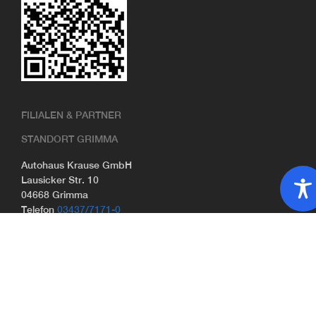
FILIALEN & PARTNER
STANDORT GRIMMA
Autohaus Krause GmbH
Lausicker Str. 10
04668 Grimma
Telefon
03437/7171-0
Telefax 03437/910509
STANDORT MACHERN
Autohaus Krause GmbH
Alte Leipziger Str. 16
04827 Machern